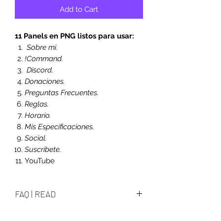
Add to Cart
11 Panels en PNG listos para usar:
Sobre mi.
!Command.
Discord.
Donaciones.
Preguntas Frecuentes.
Reglas.
Horario.
Mis Especificaciones.
Social.
Suscribete.
YouTube
FAQ | READ
How i edit them and what i can